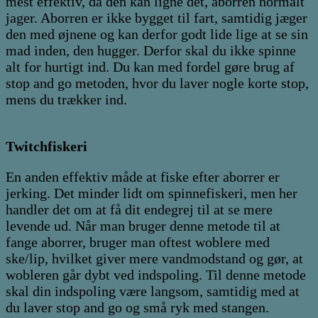
mest effektiv, da den kan ligne det, aborren normalt
jager. Aborren er ikke bygget til fart, samtidig jæger
den med øjnene og kan derfor godt lide lige at se sin
mad inden, den hugger. Derfor skal du ikke spinne
alt for hurtigt ind. Du kan med fordel gøre brug af
stop and go metoden, hvor du laver nogle korte stop,
mens du trækker ind.
Twitchfiskeri
En anden effektiv måde at fiske efter aborrer er
jerking. Det minder lidt om spinnefiskeri, men her
handler det om at få dit endegrej til at se mere
levende ud. Når man bruger denne metode til at
fange aborrer, bruger man oftest woblere med
ske/lip, hvilket giver mere vandmodstand og gør, at
wobleren går dybt ved indspoling. Til denne metode
skal din indspoling være langsom, samtidig med at
du laver stop and go og små ryk med stangen.