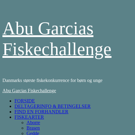
Skip
Abu Garcias
to
content
Fiskechallenge
Danmarks største fiskekonkurrence for børn og unge
Primary
Abu Garcias Fiskechallenge
Menu
FORSIDE
DELTAGERINFO & BETINGELSER
FIND EN FORHANDLER
FISKEARTER
Aborre
Brasen
Gedde