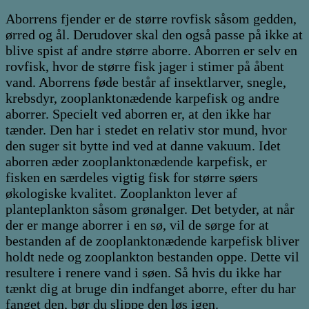
Aborrens fjender er de større rovfisk såsom gedden,
ørred og ål. Derudover skal den også passe på ikke at
blive spist af andre større aborre. Aborren er selv en
rovfisk, hvor de større fisk jager i stimer på åbent
vand. Aborrens føde består af insektlarver, snegle,
krebsdyr, zooplanktonædende karpefisk og andre
aborrer. Specielt ved aborren er, at den ikke har
tænder. Den har i stedet en relativ stor mund, hvor
den suger sit bytte ind ved at danne vakuum. Idet
aborren æder zooplanktonædende karpefisk, er
fisken en særdeles vigtig fisk for større søers
økologiske kvalitet. Zooplankton lever af
planteplankton såsom grønalger. Det betyder, at når
der er mange aborrer i en sø, vil de sørge for at
bestanden af de zooplanktonædende karpefisk bliver
holdt nede og zooplankton bestanden oppe. Dette vil
resultere i renere vand i søen. Så hvis du ikke har
tænkt dig at bruge din indfanget aborre, efter du har
fanget den, bør du slippe den løs igen.