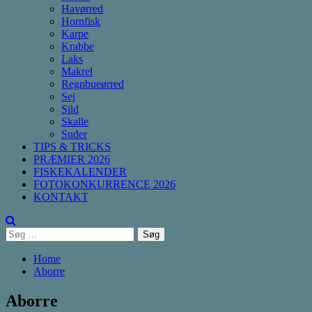
Havørred
Hornfisk
Karpe
Krabbe
Laks
Makrel
Regnbueørred
Sej
Sild
Skalle
Suder
TIPS & TRICKS
PRÆMIER 2026
FISKEKALENDER
FOTOKONKURRENCE 2026
KONTAKT
Søg
efter:
Home
Aborre
Aborre