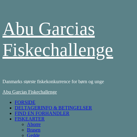
Skip
Abu Garcias
to
content
Fiskechallenge
Danmarks største fiskekonkurrence for børn og unge
Primary
Abu Garcias Fiskechallenge
Menu
FORSIDE
DELTAGERINFO & BETINGELSER
FIND EN FORHANDLER
FISKEARTER
Aborre
Brasen
Gedde