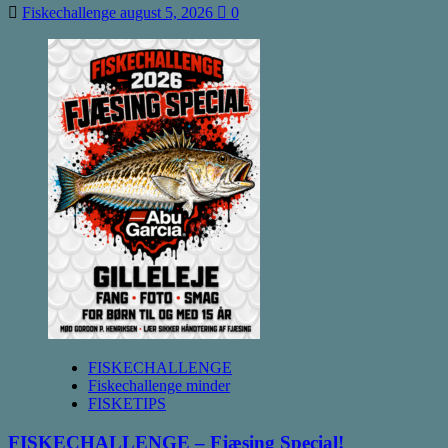
Fiskechallenge
august 5, 2026
0
FISKECHALLENGE
Fiskechallenge minder
FISKETIPS
FISKECHALLENGE – Fjæsing Special!