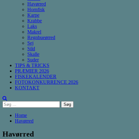
Havørred
Hornfisk
Karpe
Krabbe
Laks
Makrel
Regnbueørred
Sej
Sild
Skalle
Suder
TIPS & TRICKS
PRÆMIER 2026
FISKEKALENDER
FOTOKONKURRENCE 2026
KONTAKT
Søg
efter:
Home
Havørred
Havørred