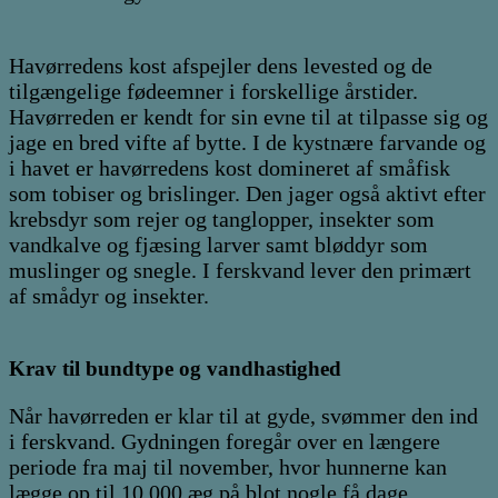
Havørredens kost afspejler dens levested og de
tilgængelige fødeemner i forskellige årstider.
Havørreden er kendt for sin evne til at tilpasse sig og
jage en bred vifte af bytte. I de kystnære farvande og
i havet er havørredens kost domineret af småfisk
som tobiser og brislinger. Den jager også aktivt efter
krebsdyr som rejer og tanglopper, insekter som
vandkalve og fjæsing larver samt bløddyr som
muslinger og snegle. I ferskvand lever den primært
af smådyr og insekter.
Krav til bundtype og vandhastighed
Når havørreden er klar til at gyde, svømmer den ind
i ferskvand. Gydningen foregår over en længere
periode fra maj til november, hvor hunnerne kan
lægge op til 10.000 æg på blot nogle få dage.