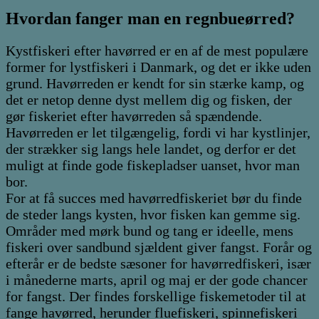
Hvordan fanger man en regnbueørred?
Kystfiskeri efter havørred er en af de mest populære
former for lystfiskeri i Danmark, og det er ikke uden
grund. Havørreden er kendt for sin stærke kamp, og
det er netop denne dyst mellem dig og fisken, der
gør fiskeriet efter havørreden så spændende.
Havørreden er let tilgængelig, fordi vi har kystlinjer,
der strækker sig langs hele landet, og derfor er det
muligt at finde gode fiskepladser uanset, hvor man
bor.
For at få succes med havørredfiskeriet bør du finde
de steder langs kysten, hvor fisken kan gemme sig.
Områder med mørk bund og tang er ideelle, mens
fiskeri over sandbund sjældent giver fangst. Forår og
efterår er de bedste sæsoner for havørredfiskeri, især
i månederne marts, april og maj er der gode chancer
for fangst. Der findes forskellige fiskemetoder til at
fange havørred, herunder fluefiskeri, spinnefiskeri