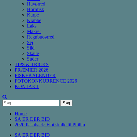
Havørred
Hornfisk
Karpe
Krabbe
Laks
Makrel
Regnbueørred
Sej
Sild
Skalle
Suder
TIPS & TRICKS
PRÆMIER 2026
FISKEKALENDER
FOTOKONKURRENCE 2026
KONTAKT
Søg
efter:
Home
SÅ ER DER BID
2020 flashback: Flot skalle til Phillip
SÅ ER DER BID