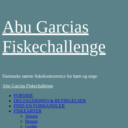
Skip
Abu Garcias
to
content
Fiskechallenge
Danmarks største fiskekonkurrence for børn og unge
Primary
Abu Garcias Fiskechallenge
Menu
FORSIDE
DELTAGERINFO & BETINGELSER
FIND EN FORHANDLER
FISKEARTER
Aborre
Brasen
Gedde