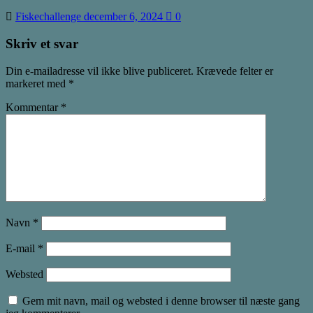
Fiskechallenge
december 6, 2024
0
Skriv et svar
Din e-mailadresse vil ikke blive publiceret.
Krævede felter er
markeret med
*
Kommentar
*
Navn
*
E-mail
*
Websted
Gem mit navn, mail og websted i denne browser til næste gang