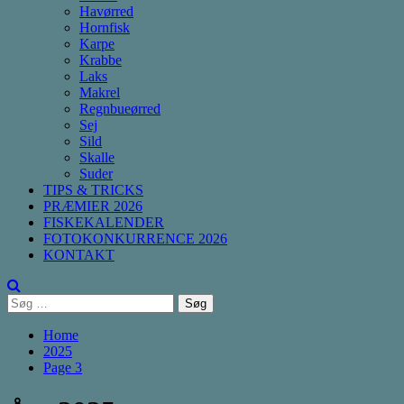
Havørred
Hornfisk
Karpe
Krabbe
Laks
Makrel
Regnbueørred
Sej
Sild
Skalle
Suder
TIPS & TRICKS
PRÆMIER 2026
FISKEKALENDER
FOTOKONKURRENCE 2026
KONTAKT
Søg
efter:
Home
2025
Page 3