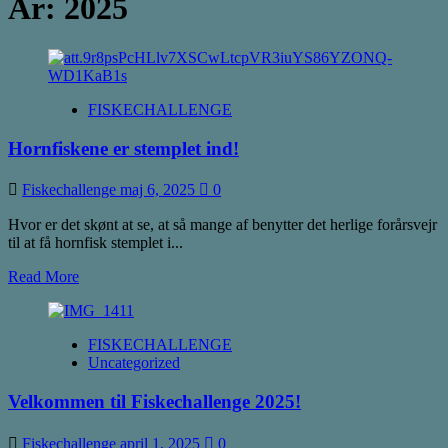
År:
2025
FISKECHALLENGE
Hornfiskene er stemplet ind!
Fiskechallenge
maj 6, 2025
0
Hvor er det skønt at se, at så mange af benytter det herlige forårsvejr
til at få hornfisk stemplet i...
Read
Read More
more
about
Hornfiskene
FISKECHALLENGE
er
Uncategorized
stemplet
ind!
Velkommen til Fiskechallenge 2025!
Fiskechallenge
april 1, 2025
0