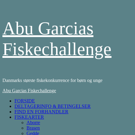
Skip
Abu Garcias
to
content
Fiskechallenge
Danmarks største fiskekonkurrence for børn og unge
Primary
Abu Garcias Fiskechallenge
Menu
FORSIDE
DELTAGERINFO & BETINGELSER
FIND EN FORHANDLER
FISKEARTER
Aborre
Brasen
Gedde