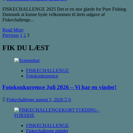
FISKECHALLENGE 2025 Det er en stor glæde for Pure Fishing
Danmark at kunne byde velkommen til årets udgave af
Fiskechallenge...
Read
Read More
Indlægsinddeling
more
Previous
1
2
3
about
Velkommen
FIK DU LÆST
til
Fiskechallenge
2025!
FISKECHALLENGE
Fotokonkurrence
Fotokonkurrence Juli 2026 – Vi har en vinder!
Fiskechallenge
august 5, 2026
0
FISKECHALLENGE
Fiskechallenge minder