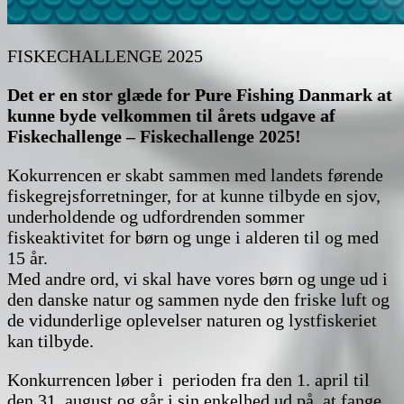
FISKECHALLENGE 2025
Det er en stor glæde for Pure Fishing Danmark at
kunne byde velkommen til årets udgave af
Fiskechallenge – Fiskechallenge 2025!
Kokurrencen er skabt sammen med landets førende
fiskegrejsforretninger, for at kunne tilbyde en sjov,
underholdende og udfordrenden sommer
fiskeaktivitet for børn og unge i alderen til og med
15 år.
Med andre ord, vi skal have vores børn og unge ud i
den danske natur og sammen nyde den friske luft og
de vidunderlige oplevelser naturen og lystfiskeriet
kan tilbyde.
Konkurrencen løber i perioden fra den 1. april til
den 31. august og går i sin enkelhed ud på, at fange