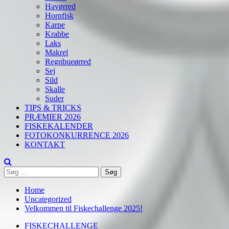
Havørred
Hornfisk
Karpe
Krabbe
Laks
Makrel
Regnbueørred
Sej
Sild
Skalle
Suder
TIPS & TRICKS
PRÆMIER 2026
FISKEKALENDER
FOTOKONKURRENCE 2026
KONTAKT
Søg
efter:
Home
Uncategorized
Velkommen til Fiskechallenge 2025!
FISKECHALLENGE