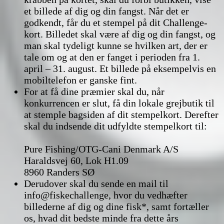
et billede af dig og din fangst. Når det er
godkendt, får du et stempel på dit Challenge-
kort. Billedet skal være af dig og din fangst, og
man skal tydeligt kunne se hvilken art, der er
tale om og at den er fanget i perioden fra 1.
april – 31. august. Et billede på eksempelvis en
mobiltelefon er ganske fint.
For at få dine præmier skal du, når
konkurrencen er slut, få din lokale grejbutik til
at stemple bagsiden af dit stempelkort. Derefter
skal du indsende dit udfyldte stempelkort til:
Pure Fishing/OTG-Cani Denmark A/S
Haraldsvej 60, Lok H1.09
8960 Randers SØ
Derudover skal du sende en mail til
info@fiskechallenge, hvor du vedhæfter
billederne af dig og dine fisk*, samt fortæller
os, hvad dit bedste minde fra dette års