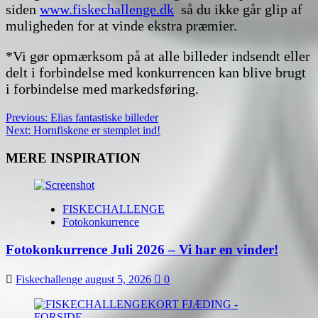
siden
www.fiskechallenge.dk
så du ikke går glip af
muligheden for at vinde ekstra præmier.
*Vi gør opmærksom på at alle billeder indsendt eller
delt i forbindelse med konkurrencen kan blive brugt
i forbindelse med markedsføring.
Post
Previous:
Elias fantastiske billeder
Next:
Hornfiskene er stemplet ind!
navigation
MERE INSPIRATION
FISKECHALLENGE
Fotokonkurrence
Fotokonkurrence Juli 2026 – Vi har en vinder!
Fiskechallenge
august 5, 2026
0