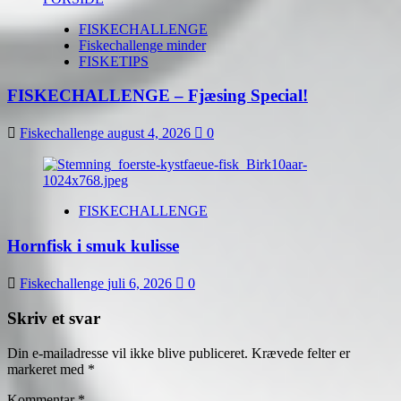
FISKECHALLENGE
Fiskechallenge minder
FISKETIPS
FISKECHALLENGE – Fjæsing Special!
Fiskechallenge
august 4, 2026
0
FISKECHALLENGE
Hornfisk i smuk kulisse
Fiskechallenge
juli 6, 2026
0
Skriv et svar
Din e-mailadresse vil ikke blive publiceret.
Krævede felter er
markeret med
*
Kommentar
*