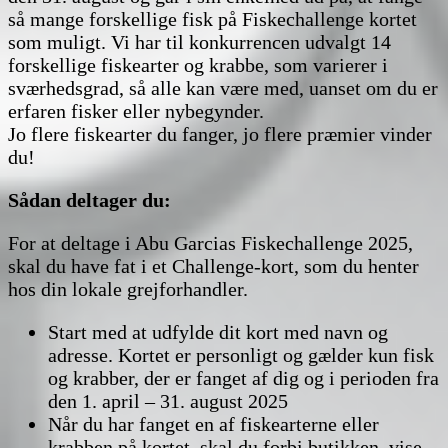
så mange forskellige fisk på Fiskechallenge kortet
som muligt. Vi har til konkurrencen udvalgt 14
forskellige fiskearter og krabbe, som varierer i
sværhedsgrad, så alle kan være med, uanset om du er
erfaren fisker eller nybegynder.
Jo flere fiskearter du fanger, jo flere præmier vinder
du!
Sådan deltager du:
For at deltage i Abu Garcias Fiskechallenge 2025,
skal du have fat i et Challenge-kort, som du henter
hos din lokale grejforhandler.
Start med at udfylde dit kort med navn og
adresse. Kortet er personligt og gælder kun fisk
og krabber, der er fanget af dig og i perioden fra
den 1. april – 31. august 2025
Når du har fanget en af fiskearterne eller
krabben på kortet, skal du forbi butikken, vise