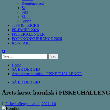
Regnbueørred
Sej
Sild
Skalle
Suder
TIPS & TRICKS
PRÆMIER 2026
FISKEKALENDER
FOTOKONKURRENCE 2026
KONTAKT
Søg
efter:
Home
SÅ ER DER BID
Årets første hornfisk i FISKECHALLENGE
SÅ ER DER BID
Årets første hornfisk i FISKECHALLEN
Fiskechallenge
maj 11, 2021
0