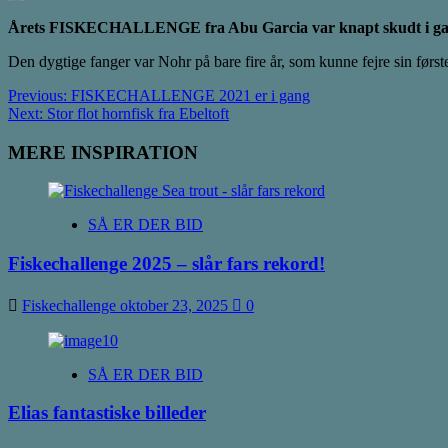
Årets FISKECHALLENGE fra Abu Garcia var knapt skudt i gang, før v
Den dygtige fanger var Nohr på bare fire år, som kunne fejre sin fø
Post
Previous:
FISKECHALLENGE 2021 er i gang
Next:
Stor flot hornfisk fra Ebeltoft
navigation
MERE INSPIRATION
SÅ ER DER BID
Fiskechallenge 2025 – slår fars rekord!
Fiskechallenge
oktober 23, 2025
0
SÅ ER DER BID
Elias fantastiske billeder