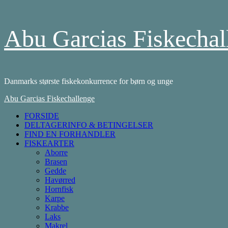
Skip
Abu Garcias Fiskechal
to
content
Danmarks største fiskekonkurrence for børn og unge
Primary
Abu Garcias Fiskechallenge
Menu
FORSIDE
DELTAGERINFO & BETINGELSER
FIND EN FORHANDLER
FISKEARTER
Aborre
Brasen
Gedde
Havørred
Hornfisk
Karpe
Krabbe
Laks
Makrel