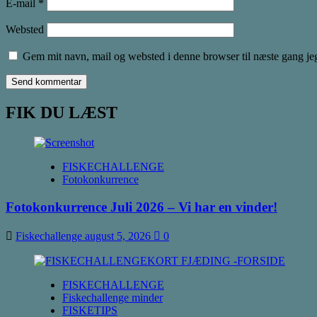
E-mail
*
Websted
Gem mit navn, mail og websted i denne browser til næste gang j
FIK DU LÆST
FISKECHALLENGE
Fotokonkurrence
Fotokonkurrence Juli 2026 – Vi har en vinder!
Fiskechallenge
august 5, 2026
0
FISKECHALLENGE
Fiskechallenge minder
FISKETIPS