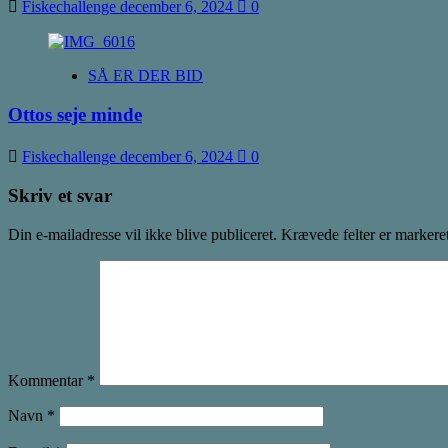
Fiskechallenge
december 6, 2024
0
SÅ ER DER BID
Ottos seje minde
Fiskechallenge
december 6, 2024
0
Skriv et svar
Din e-mailadresse vil ikke blive publiceret.
Krævede felter er marker
Kommentar
*
Navn
*