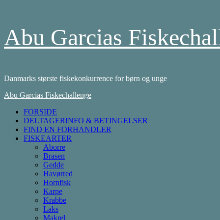
Skip
Abu Garcias Fiskechal
to
content
Danmarks største fiskekonkurrence for børn og unge
Primary
Abu Garcias Fiskechallenge
Menu
FORSIDE
DELTAGERINFO & BETINGELSER
FIND EN FORHANDLER
FISKEARTER
Aborre
Brasen
Gedde
Havørred
Hornfisk
Karpe
Krabbe
Laks
Makrel