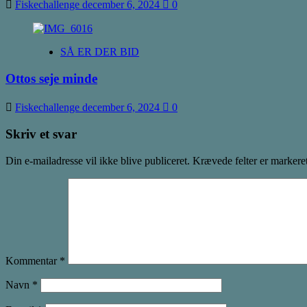
Fiskechallenge
december 6, 2024
0
SÅ ER DER BID
Ottos seje minde
Fiskechallenge
december 6, 2024
0
Skriv et svar
Din e-mailadresse vil ikke blive publiceret.
Krævede felter er marker
Kommentar
*
Navn
*