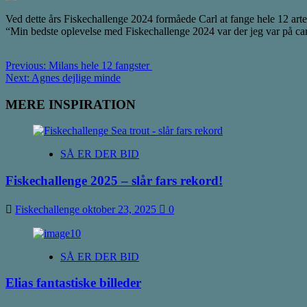
Ved dette års Fiskechallenge 2024 formåede Carl at fange hele 12 arte
“Min bedste oplevelse med Fiskechallenge 2024 var der jeg var på cam
Post
Previous:
Milans hele 12 fangster
Next:
Agnes dejlige minde
navigation
MERE INSPIRATION
SÅ ER DER BID
Fiskechallenge 2025 – slår fars rekord!
Fiskechallenge
oktober 23, 2025
0
SÅ ER DER BID
Elias fantastiske billeder