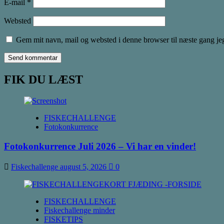
E-mail
*
Websted
Gem mit navn, mail og websted i denne browser til næste gang j
FIK DU LÆST
FISKECHALLENGE
Fotokonkurrence
Fotokonkurrence Juli 2026 – Vi har en vinder!
Fiskechallenge
august 5, 2026
0
FISKECHALLENGE
Fiskechallenge minder
FISKETIPS