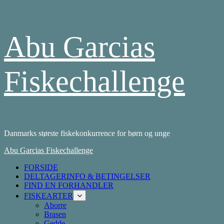
Skip
Abu Garcias
to
content
Fiskechallenge
Danmarks største fiskekonkurrence for børn og unge
Primary
Abu Garcias Fiskechallenge
Menu
FORSIDE
DELTAGERINFO & BETINGELSER
FIND EN FORHANDLER
FISKEARTER
Aborre
Brasen
Gedde