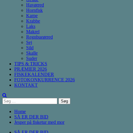
Havørred
Hornfisk
Karpe
Krabbe
Laks
Makrel
Regnbueørred
Sej
Sild
Skalle
Suder
TIPS & TRICKS
PRÆMIER 2026
FISKEKALENDER
FOTOKONKURRENCE 2026
KONTAKT
Søg
efter:
Home
SÅ ER DER BID
Jesper på fisketur med mor
SÅ ER DER BID