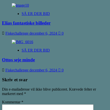
SÅ ER DER BID
Elias fantastiske billeder
Fiskechallenge
december 6, 2024
0
SÅ ER DER BID
Ottos seje minde
Fiskechallenge
december 6, 2024
0
Skriv et svar
Din e-mailadresse vil ikke blive publiceret.
Krævede felter er
markeret med
*
Kommentar
*