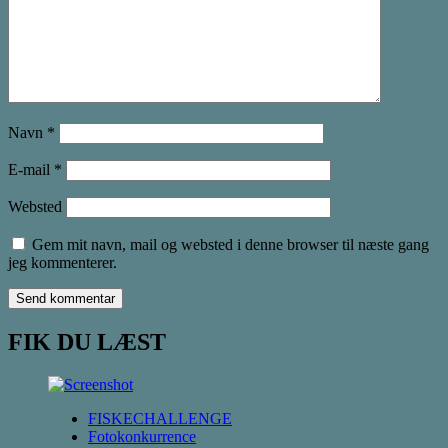
Navn
*
E-mail
*
Websted
Gem mit navn, mail og websted i denne browser til næste gang
jeg kommenterer.
FIK DU LÆST
FISKECHALLENGE
Fotokonkurrence