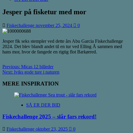
Jesper på fisketur med mor
Fiskechallenge
november 25, 2024
0
Jesper fik seks stempler ved dette års Abu Garcia Fiskechallenge
2024. Det blev blandt andet til en tur ved Elling Å sammen med
hans mor, hvor de fangede en rigtig flot Bækørred.
Post
Previous:
Micas 12 billeder
Next:
Iviks gode ture i naturen
navigation
MERE INSPIRATION
SÅ ER DER BID
Fiskechallenge 2025 – slår fars rekord!
Fiskechallenge
oktober 23, 2025
0