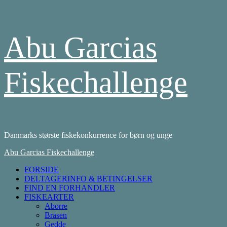
Skip
Abu Garcias
to
content
Fiskechallenge
Danmarks største fiskekonkurrence for børn og unge
Primary
Abu Garcias Fiskechallenge
Menu
FORSIDE
DELTAGERINFO & BETINGELSER
FIND EN FORHANDLER
FISKEARTER
Aborre
Brasen
Gedde