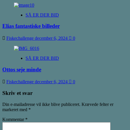
SÅ ER DER BID
Elias fantastiske billeder
Fiskechallenge
december 6, 2024
0
SÅ ER DER BID
Ottos seje minde
Fiskechallenge
december 6, 2024
0
Skriv et svar
Din e-mailadresse vil ikke blive publiceret.
Krævede felter er
markeret med
*
Kommentar
*