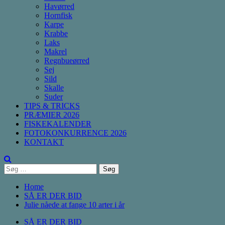
Havørred
Hornfisk
Karpe
Krabbe
Laks
Makrel
Regnbueørred
Sej
Sild
Skalle
Suder
TIPS & TRICKS
PRÆMIER 2026
FISKEKALENDER
FOTOKONKURRENCE 2026
KONTAKT
Søg
efter:
Home
SÅ ER DER BID
Julie nåede at fange 10 arter i år
SÅ ER DER BID