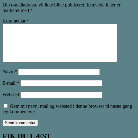
Din e-mailadresse vil ikke blive publiceret.
Krævede felter er
markeret med
*
Kommentar
*
Navn
*
E-mail
*
Websted
Gem mit navn, mail og websted i denne browser til næste gang
jeg kommenterer.
FIK DU LÆST