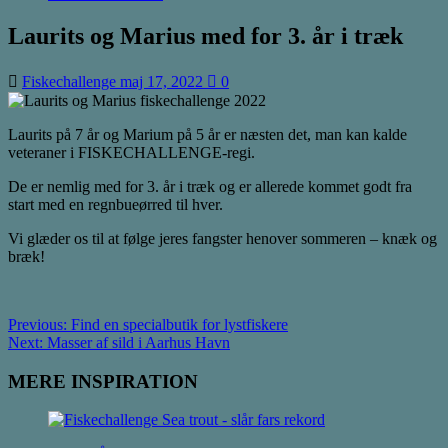
Laurits og Marius med for 3. år i træk
Fiskechallenge
maj 17, 2022
0
Laurits på 7 år og Marium på 5 år er næsten det, man kan kalde
veteraner i FISKECHALLENGE-regi.
De er nemlig med for 3. år i træk og er allerede kommet godt fra
start med en regnbueørred til hver.
Vi glæder os til at følge jeres fangster henover sommeren – knæk og
bræk!
Post
Previous:
Find en specialbutik for lystfiskere
Next:
Masser af sild i Aarhus Havn
navigation
MERE INSPIRATION