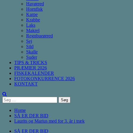
Havørred
Hornfisk
Karpe
Krabbe
Laks
Makrel
Regnbueørred
Sej
Sild
Skalle
Suder
TIPS & TRICKS
PRÆMIER 2026
FISKEKALENDER
FOTOKONKURRENCE 2026
KONTAKT
Søg
efter:
Home
SÅ ER DER BID
Laurits og Marius med for 3. år i træk
SÅ ER DER BID