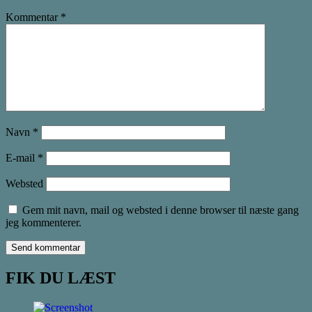
Kommentar
*
Navn
*
E-mail
*
Websted
Gem mit navn, mail og websted i denne browser til næste gang
jeg kommenterer.
FIK DU LÆST