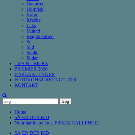
Havørred
Hornfisk
Karpe
Krabbe
Laks
Makrel
Regnbueørred
Sej
Sild
Skalle
Suder
TIPS & TRICKS
PRÆMIER 2026
FISKEKALENDER
FOTOKONKURRENCE 2026
KONTAKT
Søg
efter:
Home
SÅ ER DER BID
Nohr har klaret årets FISKECHALLENGE
SÅ ER DER BID