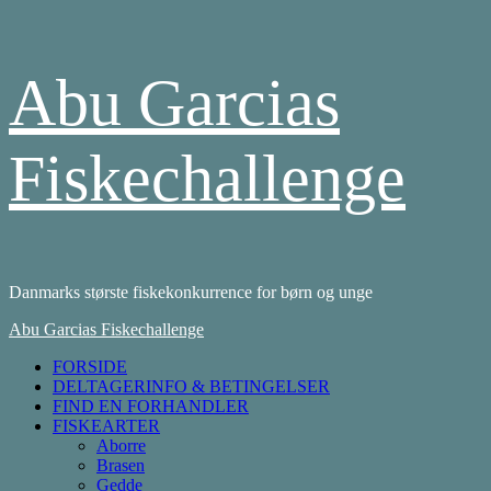
Skip
Abu Garcias
to
content
Fiskechallenge
Danmarks største fiskekonkurrence for børn og unge
Primary
Abu Garcias Fiskechallenge
Menu
FORSIDE
DELTAGERINFO & BETINGELSER
FIND EN FORHANDLER
FISKEARTER
Aborre
Brasen
Gedde