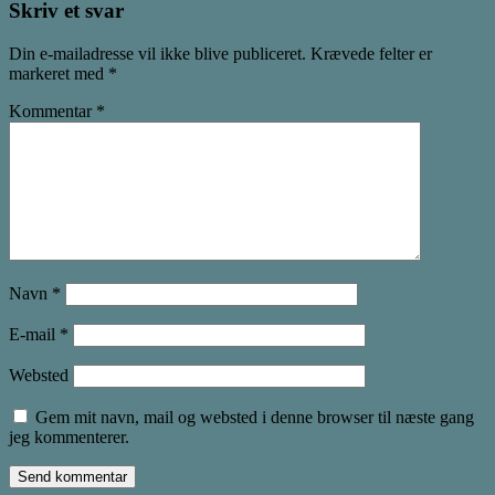
Skriv et svar
Din e-mailadresse vil ikke blive publiceret.
Krævede felter er
markeret med
*
Kommentar
*
Navn
*
E-mail
*
Websted
Gem mit navn, mail og websted i denne browser til næste gang
jeg kommenterer.