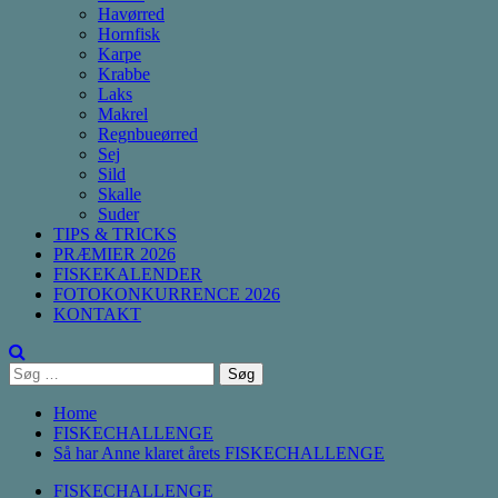
Havørred
Hornfisk
Karpe
Krabbe
Laks
Makrel
Regnbueørred
Sej
Sild
Skalle
Suder
TIPS & TRICKS
PRÆMIER 2026
FISKEKALENDER
FOTOKONKURRENCE 2026
KONTAKT
Søg
efter:
Home
FISKECHALLENGE
Så har Anne klaret årets FISKECHALLENGE
FISKECHALLENGE