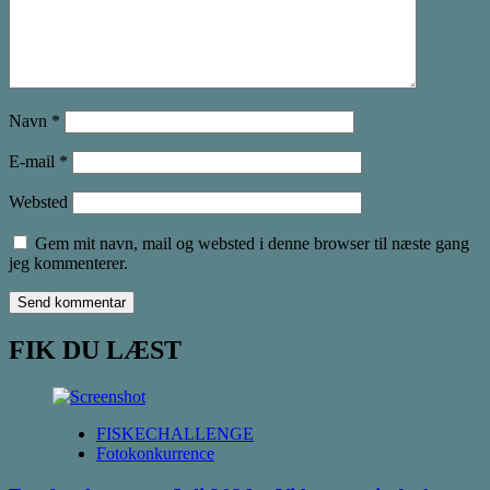
Navn
*
E-mail
*
Websted
Gem mit navn, mail og websted i denne browser til næste gang
jeg kommenterer.
FIK DU LÆST
FISKECHALLENGE
Fotokonkurrence