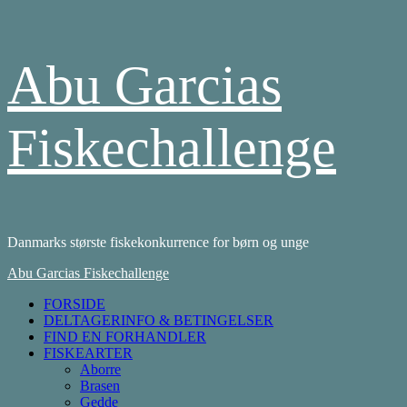
Skip
Abu Garcias
to
content
Fiskechallenge
Danmarks største fiskekonkurrence for børn og unge
Primary
Abu Garcias Fiskechallenge
Menu
FORSIDE
DELTAGERINFO & BETINGELSER
FIND EN FORHANDLER
FISKEARTER
Aborre
Brasen
Gedde