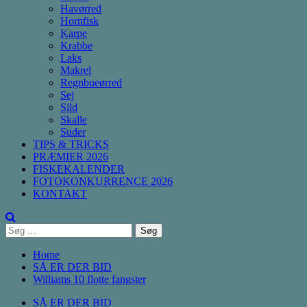
Havørred
Hornfisk
Karpe
Krabbe
Laks
Makrel
Regnbueørred
Sej
Sild
Skalle
Suder
TIPS & TRICKS
PRÆMIER 2026
FISKEKALENDER
FOTOKONKURRENCE 2026
KONTAKT
Søg
efter:
Home
SÅ ER DER BID
Williams 10 flotte fangster
SÅ ER DER BID