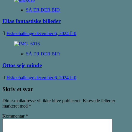
SÅ ER DER BID
Elias fantastiske billeder
Fiskechallenge
december 6, 2024
0
SÅ ER DER BID
Ottos seje minde
Fiskechallenge
december 6, 2024
0
Skriv et svar
Din e-mailadresse vil ikke blive publiceret.
Krævede felter er
markeret med
*
Kommentar
*