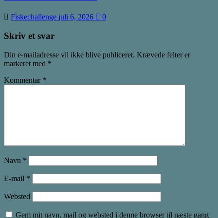
Fiskechallenge
juli 6, 2026
0
Skriv et svar
Din e-mailadresse vil ikke blive publiceret.
Krævede felter er
markeret med
*
Kommentar
*
Navn
*
E-mail
*
Websted
Gem mit navn, mail og websted i denne browser til næste gang