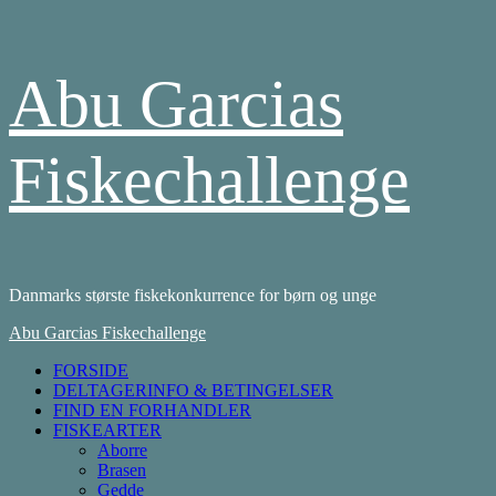
Skip
Abu Garcias
to
content
Fiskechallenge
Danmarks største fiskekonkurrence for børn og unge
Primary
Abu Garcias Fiskechallenge
Menu
FORSIDE
DELTAGERINFO & BETINGELSER
FIND EN FORHANDLER
FISKEARTER
Aborre
Brasen
Gedde