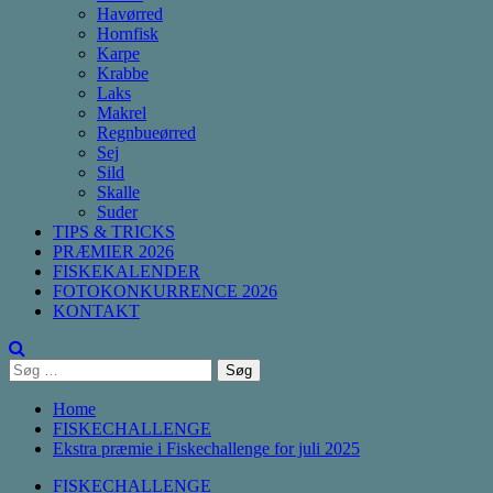
Havørred
Hornfisk
Karpe
Krabbe
Laks
Makrel
Regnbueørred
Sej
Sild
Skalle
Suder
TIPS & TRICKS
PRÆMIER 2026
FISKEKALENDER
FOTOKONKURRENCE 2026
KONTAKT
Søg
efter:
Home
FISKECHALLENGE
Ekstra præmie i Fiskechallenge for juli 2025
FISKECHALLENGE