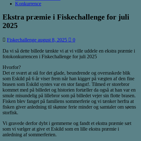
Konkurrence
Ekstra præmie i Fiskechallenge for juli
2025
Fiskechallenge
august 8, 2025
0
Da vi så dette billede tænkte vi at vi ville uddele en ekstra præmie i
fotokonkurrencen i Fiskechallenge for juli 2025
Hvorfor?
Det er svært at stå for det glade, beundrende og overraskede blik
som Eskild på 6 år viser frem når han kigger på vægten af den fine
brasen som Eskild syntes var en stor fangst!. Tilmed er storebror
kommet med på billedet og historien fortæller da også at han var en
smule misundelig på lillebror som på billedet vejer sin flotte brasen.
Fisken blev fanget på familiens sommerferie og vi tænker herfra at
fisken giver anledning til skønne ferie minder og samtaler om søens
storfisk.
Vi gravede derfor dybt i gemmerne og fandt et ekstra præmie sæt
som vi vælger at give et Eskild som en lille ekstra præmie i
anledning af sommerferien.