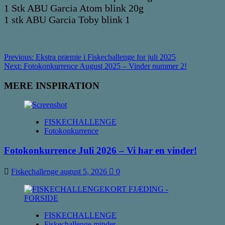
1 Stk ABU Garcia Atom blink 20g
1 stk ABU Garcia Toby blink 1
Post
Previous:
Ekstra præmie i Fiskechallenge for juli 2025
Next:
Fotokonkurrence August 2025 – Vinder nummer 2!
navigation
MERE INSPIRATION
FISKECHALLENGE
Fotokonkurrence
Fotokonkurrence Juli 2026 – Vi har en vinder!
Fiskechallenge
august 5, 2026
0
FISKECHALLENGE
Fiskechallenge minder