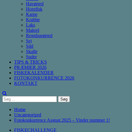
Havørred
Hornfisk
Karpe
Krabbe
Laks
Makrel
Regnbueørred
Sej
Sild
Skalle
Suder
TIPS & TRICKS
PRÆMIER 2026
FISKEKALENDER
FOTOKONKURRENCE 2026
KONTAKT
Søg
efter:
Home
Uncategorized
Fotokonkurrence August 2025 – Vinder nummer 1!
FISKECHALLENGE