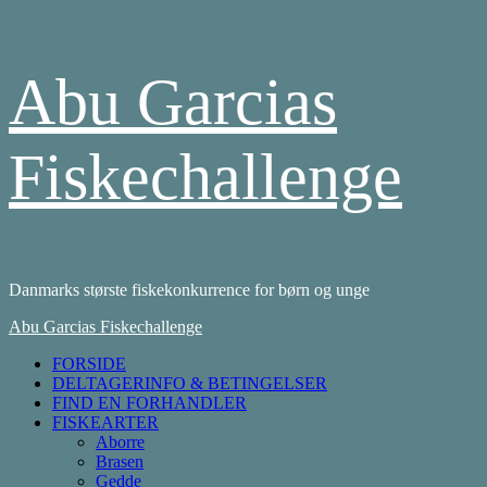
Skip
Abu Garcias
to
content
Fiskechallenge
Danmarks største fiskekonkurrence for børn og unge
Primary
Abu Garcias Fiskechallenge
Menu
FORSIDE
DELTAGERINFO & BETINGELSER
FIND EN FORHANDLER
FISKEARTER
Aborre
Brasen
Gedde