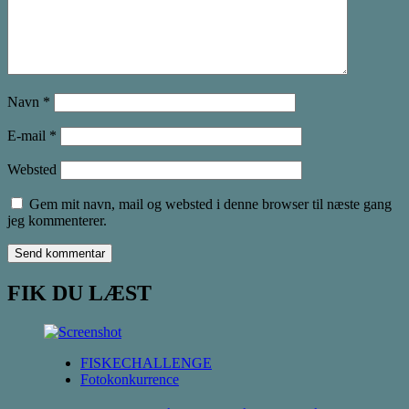
Navn
*
E-mail
*
Websted
Gem mit navn, mail og websted i denne browser til næste gang
jeg kommenterer.
FIK DU LÆST
FISKECHALLENGE
Fotokonkurrence