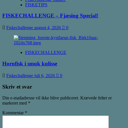
FISKETIPS
FISKECHALLENGE – Fjæsing Special!
Fiskechallenge
august 4, 2026
0
FISKECHALLENGE
Hornfisk i smuk kulisse
Fiskechallenge
juli 6, 2026
0
Skriv et svar
Din e-mailadresse vil ikke blive publiceret.
Krævede felter er
markeret med
*
Kommentar
*