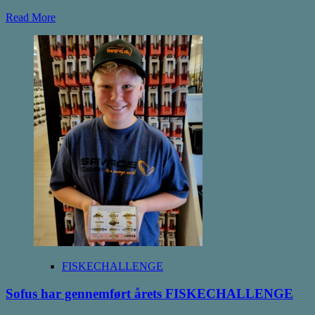
Read
Read More
more
about
Fladfisk
og
regnbue
til
Vitus
FISKECHALLENGE
Sofus har gennemført årets FISKECHALLENGE