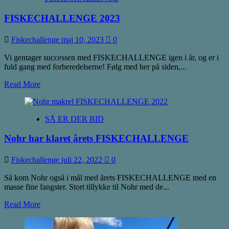
er
FISKECHALLENGE 2023
en
ægte
storfisker
Fiskechallenge
maj 10, 2023
0
Vi gentager successen med FISKECHALLENGE igen i år, og er i
fuld gang med forberedelserne! Følg med her på siden,...
Read
Read More
more
about
FISKECHALLENGE
SÅ ER DER BID
2023
Nohr har klaret årets FISKECHALLENGE
Fiskechallenge
juli 22, 2022
0
Så kom Nohr også i mål med årets FISKECHALLENGE med en
masse fine fangster. Stort tillykke til Nohr med de...
Read
Read More
more
about