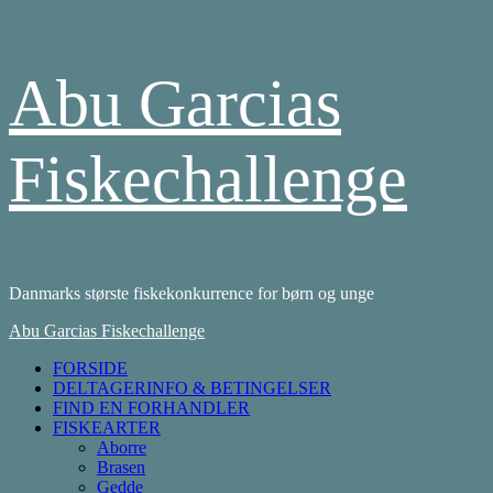
Skip
Abu Garcias
to
content
Fiskechallenge
Danmarks største fiskekonkurrence for børn og unge
Primary
Abu Garcias Fiskechallenge
Menu
FORSIDE
DELTAGERINFO & BETINGELSER
FIND EN FORHANDLER
FISKEARTER
Aborre
Brasen
Gedde