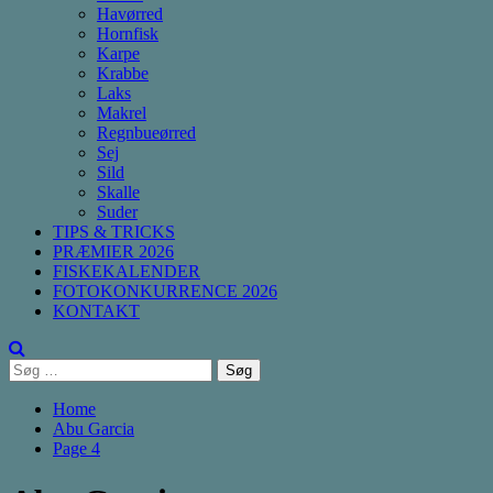
Havørred
Hornfisk
Karpe
Krabbe
Laks
Makrel
Regnbueørred
Sej
Sild
Skalle
Suder
TIPS & TRICKS
PRÆMIER 2026
FISKEKALENDER
FOTOKONKURRENCE 2026
KONTAKT
Søg
efter:
Home
Abu Garcia
Page 4