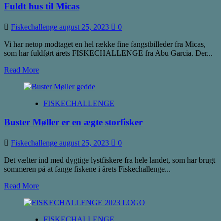
Fuldt hus til Micas
2025!
Fiskechallenge
august 25, 2023
0
Vi har netop modtaget en hel række fine fangstbilleder fra Micas,
som har fuldført årets FISKECHALLENGE fra Abu Garcia. Der...
Read
Read More
more
about
Fuldt
FISKECHALLENGE
hus
til
Buster Møller er en ægte storfisker
Micas
Fiskechallenge
august 25, 2023
0
Det vælter ind med dygtige lystfiskere fra hele landet, som har brugt
sommeren på at fange fiskene i årets Fiskechallenge...
Read
Read More
more
about
Buster
FISKECHALLENGE
Møller