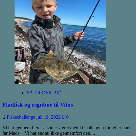
Nohr
har
klaret
årets
FISKECHALLENGE
SÅ ER DER BID
Fladfisk og regnbue til Vitus
Fiskechallenge
juli 19, 2022
0
Vi har gennem flere sæsoner været med i Challengen fortæller hans
far Mads: - Vi har endnu ikke gennemført den,...