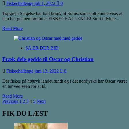
Fiskechallenge
juli 1, 2022
0
Topgrej i Slagelse har haft besøg af Sofus, som stolt kunne vise, at
han har gennemført årets FISKECHALLENGE! Stort tillykke...
Read
Read More
more
about
Sofus
SÅ ER DER BID
har
gennemført
Fræk dele-gedde til Oscar og Christian
årets
FISKECHALLENGE
Fiskechallenge
juni 13, 2022
0
Der fiskes på højtryk landet rundt og i det nordjyske har Oscar været
en tur ved søen for at få...
Read
Read More
Indlægsinddeling
more
Previous
1
2
3
4
5
Next
about
Fræk
FIK DU LÆST
dele-
gedde
til