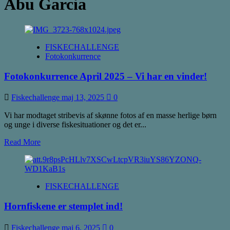
Abu Garcia
FISKECHALLENGE
Fotokonkurrence
Fotokonkurrence April 2025 – Vi har en vinder!
Fiskechallenge
maj 13, 2025
0
Vi har modtaget stribevis af skønne fotos af en masse herlige børn
og unge i diverse fiskesituationer og det er...
Read
Read More
more
about
Fotokonkurrence
April
FISKECHALLENGE
2025
–
Hornfiskene er stemplet ind!
Vi
har
en
Fiskechallenge
maj 6, 2025
0