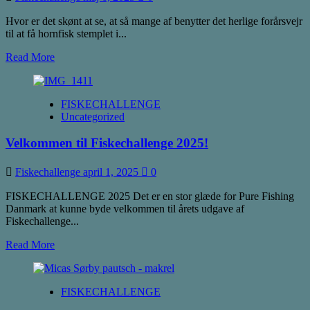
vinder!
Hvor er det skønt at se, at så mange af benytter det herlige forårsvejr
til at få hornfisk stemplet i...
Read
Read More
more
about
Hornfiskene
FISKECHALLENGE
er
Uncategorized
stemplet
ind!
Velkommen til Fiskechallenge 2025!
Fiskechallenge
april 1, 2025
0
FISKECHALLENGE 2025 Det er en stor glæde for Pure Fishing
Danmark at kunne byde velkommen til årets udgave af
Fiskechallenge...
Read
Read More
more
about
Velkommen
FISKECHALLENGE
til
Fiskechallenge