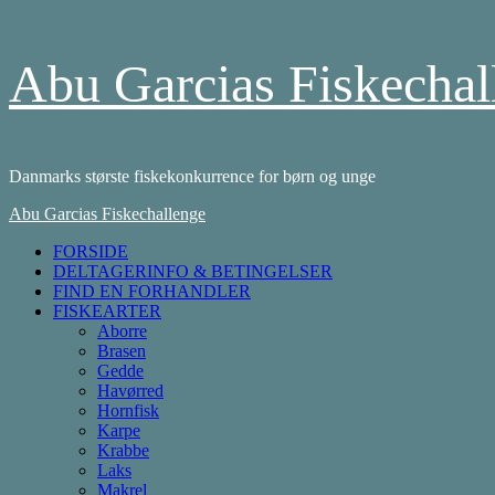
Skip
Abu Garcias Fiskechal
to
content
Danmarks største fiskekonkurrence for børn og unge
Primary
Abu Garcias Fiskechallenge
Menu
FORSIDE
DELTAGERINFO & BETINGELSER
FIND EN FORHANDLER
FISKEARTER
Aborre
Brasen
Gedde
Havørred
Hornfisk
Karpe
Krabbe
Laks
Makrel