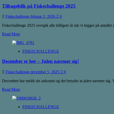
Tilbageblik på Fiskechallenge 2025
Fiskechallenge
februar 2, 2026
0
Fiskechallenge 2025 overgik alle tidligere år når vi kigger på antallet a
Read
Read More
more
about
Tilbageblik
FISKECHALLENGE
på
Fiskechallenge
December er her – Julen nærmer sig!
2025
Fiskechallenge
december 5, 2025
0
December har meldt sin ankomst og det betyder at julen nærmer sig. Vi 
Read
Read More
more
about
December
FISKECHALLENGE
er
her