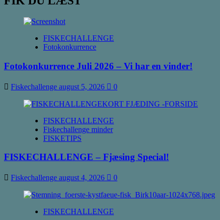
FIK DU LÆST
August
2025
–
Vinder
FISKECHALLENGE
nummer
Fotokonkurrence
1!
Fotokonkurrence Juli 2026 – Vi har en vinder!
Fiskechallenge
august 5, 2026
0
FISKECHALLENGE
Fiskechallenge minder
FISKETIPS
FISKECHALLENGE – Fjæsing Special!
Fiskechallenge
august 4, 2026
0
FISKECHALLENGE