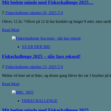
Mit bedste minde med Fiskechallenge 2025…
–
Julen
nærmer
Fiskechallenge
oktober 26, 2025
0
sig!
Oliver, 12 år; “Oliver på 12 år har knoklet og fanget 9 arter, men særl
Read
Read More
more
about
Mit
SÅ ER DER BID
bedste
minde
Fiskechallenge 2025 – slår fars rekord!
med
Fiskechallenge
2025…
Fiskechallenge
oktober 23, 2025
0
Melias vil bare ud at fiske, og denne gang bliver der sat 3 krydser på 
Read
Read More
more
about
Fiskechallenge
FISKECHALLENGE
2025
–
Mit bedste minde med Fiskechallenge 2025…
slår