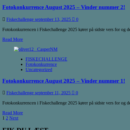
–
Fotokonkurrence August 2025 – Vinder nummer 2!
Vinder
nummer
3!
Fiskechallenge
september 13, 2025
0
Fotokonkurrencen i Fiskechallenge 2025 kører på sidste vers for og derfo
Read
Read More
more
about
Fotokonkurrence
FISKECHALLENGE
August
Fotokonkurrence
2025
Uncategorized
–
Vinder
Fotokonkurrence August 2025 – Vinder nummer 1!
nummer
2!
Fiskechallenge
september 11, 2025
0
Fotokonkurrencen i Fiskechallenge 2025 kører på sidste vers for og derfo
Read
Read More
Indlægsinddeling
more
1
2
Next
about
Fotokonkurrence