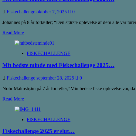
fars
rekord!
Fiskechallenge
oktober 7, 2025
0
Johannes på 8 år fortæller; “Den største oplevelse af dem alle var tu
Read
Read More
more
about
Mit
FISKECHALLENGE
bedste
minde
Mit bedste minde med Fiskechallenge 2025…
med
Fiskechallenge
2025…
Fiskechallenge
september 28, 2025
0
Nohr Malmstrøm på 7 år fortæller;"Min bedste fiske oplevelse var, da 
Read
Read More
more
about
Mit
FISKECHALLENGE
bedste
minde
Fiskechallenge 2025 er slut…
med