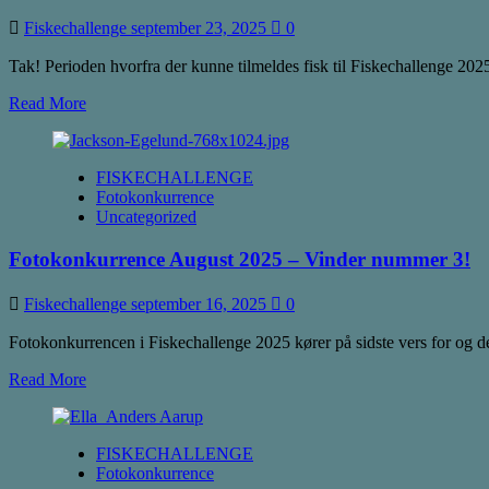
Fiskechallenge
2025…
Fiskechallenge
september 23, 2025
0
Tak! Perioden hvorfra der kunne tilmeldes fisk til Fiskechallenge 20
Read
Read More
more
about
Fiskechallenge
FISKECHALLENGE
2025
Fotokonkurrence
er
Uncategorized
slut…
Fotokonkurrence August 2025 – Vinder nummer 3!
Fiskechallenge
september 16, 2025
0
Fotokonkurrencen i Fiskechallenge 2025 kører på sidste vers for og derfo
Read
Read More
more
about
Fotokonkurrence
FISKECHALLENGE
August
Fotokonkurrence
2025