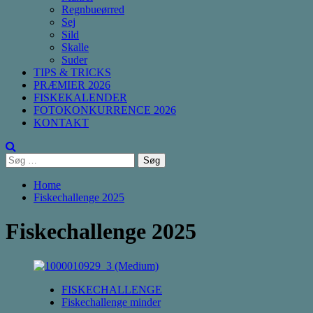
Regnbueørred
Sej
Sild
Skalle
Suder
TIPS & TRICKS
PRÆMIER 2026
FISKEKALENDER
FOTOKONKURRENCE 2026
KONTAKT
Søg
efter:
Home
Fiskechallenge 2025
Fiskechallenge 2025
FISKECHALLENGE
Fiskechallenge minder