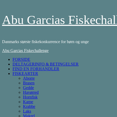
Skip
Abu Garcias Fiskechal
to
content
Danmarks største fiskekonkurrence for børn og unge
Primary
Abu Garcias Fiskechallenge
Menu
FORSIDE
DELTAGERINFO & BETINGELSER
FIND EN FORHANDLER
FISKEARTER
Aborre
Brasen
Gedde
Havørred
Hornfisk
Karpe
Krabbe
Laks
Makrel