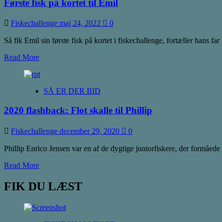
Første fisk på kortet til Emil
Fiskechallenge
maj 24, 2022
0
Så fik Emil sin første fisk på kortet i fiskechallenge, fortæller hans fa
Read
Read More
more
about
Første
SÅ ER DER BID
fisk
på
2020 flashback: Flot skalle til Phillip
kortet
til
Emil
Fiskechallenge
december 29, 2020
0
Phillip Enrico Jensen var en af de dygtige juniorfiskere, der formå
Read
Read More
more
about
FIK DU LÆST
2020
flashback:
Flot
skalle