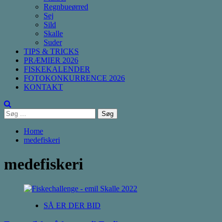
Regnbueørred
Sej
Sild
Skalle
Suder
TIPS & TRICKS
PRÆMIER 2026
FISKEKALENDER
FOTOKONKURRENCE 2026
KONTAKT
Søg
efter:
Home
medefiskeri
medefiskeri
SÅ ER DER BID